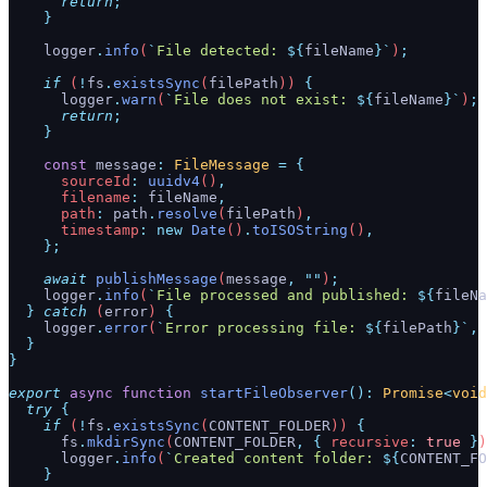
      return
;
    }
    logger
.
info
(
`
File detected: 
${
fileName
}`
)
;
    if
 (
!
fs
.
existsSync
(
filePath
)) 
{
      logger
.
warn
(
`
File does not exist: 
${
fileName
}`
)
;
      return
;
    }
    const
 message
:
 FileMessage
 =
 {
      sourceId
:
 uuidv4
()
,
      filename
:
 fileName
,
      path
:
 path
.
resolve
(
filePath
)
,
      timestamp
:
 new
 Date
()
.
toISOString
()
,
    };
    await
 publishMessage
(
message
,
 ""
)
;
    logger
.
info
(
`
File processed and published: 
${
fileNa
  }
 catch
 (
error
) 
{
    logger
.
error
(
`
Error processing file: 
${
filePath
}`
,
 
  }
}
export
 async
 function
 startFileObserver
():
 Promise
<
void
  try
 {
    if
 (
!
fs
.
existsSync
(
CONTENT_FOLDER
)) 
{
      fs
.
mkdirSync
(
CONTENT_FOLDER
,
 {
 recursive
:
 true
 }
)
      logger
.
info
(
`
Created content folder: 
${
CONTENT_FO
    }