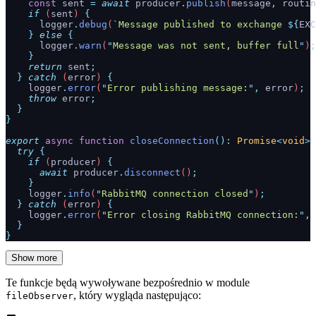
    const
 sent
 =
 await
 producer
.
publish
(
message
,
 routin
    if
 (
sent
) 
{
      logger
.
debug
(
`
Message published to exchange 
${
EXC
    }
 else
 {
      logger
.
warn
(
"
Message was not sent, buffer full
"
)
;
    }
    return
 sent
;
  }
 catch
 (
error
) 
{
    logger
.
error
(
"
Error publishing message:
"
,
 error
)
;
    throw
 error
;
  }
}
export
 async
 function
 closeConnection
():
 Promise
<
void
>
 
  try
 {
    if
 (
producer
) 
{
      await
 producer
.
disconnect
()
;
    }
    logger
.
info
(
"
RabbitMQ connection closed
"
)
;
  }
 catch
 (
error
) 
{
    logger
.
error
(
"
Error closing RabbitMQ connection:
"
,
 
  }
}
Show more
Te funkcje będą wywoływane bezpośrednio w module
, który wygląda następująco:
fileObserver