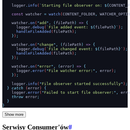
    logger
.
info
(
`
Starting file observer on: 
${
CONTENT_F
    const
 watcher
 =
 watch
(
CONTENT_FOLDER
,
 WATCHER_OPTIO
    watcher
.
on
(
"
add
"
,
 (
filePath
)
 =>
 {
      logger
.
debug
(
`
File added event: 
${
filePath
}`
)
;
      handleFileAdded
(
filePath
)
;
    }
)
;
    watcher
.
on
(
"
change
"
,
 (
filePath
)
 =>
 {
      logger
.
debug
(
`
File changed event: 
${
filePath
}`
)
;
      handleFileAdded
(
filePath
)
;
    }
)
;
    watcher
.
on
(
"
error
"
,
 (
error
)
 =>
 {
      logger
.
error
(
"
File watcher error:
"
,
 error
)
;
    }
)
;
    logger
.
info
(
"
File observer started successfully
"
)
;
  }
 catch
 (
error
) 
{
    logger
.
error
(
"
Failed to start file observer:
"
,
 erro
    throw
 error
;
  }
}
Show more
Serwisy Consumer'ów
#