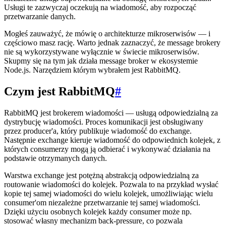
Usługi te zazwyczaj oczekują na wiadomość, aby rozpocząć
przetwarzanie danych.
Mogłeś zauważyć, że mówię o architekturze mikroserwisów — i
częściowo masz rację. Warto jednak zaznaczyć, że message brokery
nie są wykorzystywane wyłącznie w świecie mikroserwisów.
Skupmy się na tym jak działa message broker w ekosystemie
Node.js. Narzędziem którym wybrałem jest RabbitMQ.
Czym jest RabbitMQ
#
RabbitMQ jest brokerem wiadomości — usługą odpowiedzialną za
dystrybucję wiadomości. Proces komunikacji jest obsługiwany
przez producer'a, który publikuje wiadomość do exchange.
Następnie exchange kieruje wiadomość do odpowiednich kolejek, z
których consumerzy mogą ją odbierać i wykonywać działania na
podstawie otrzymanych danych.
Warstwa exchange jest potężną abstrakcją odpowiedzialną za
routowanie wiadomości do kolejek. Pozwala to na przykład wysłać
kopie tej samej wiadomości do wielu kolejek, umożliwiając wielu
consumer'om niezależne przetwarzanie tej samej wiadomości.
Dzięki użyciu osobnych kolejek każdy consumer może np.
stosować własny mechanizm back-pressure, co pozwala