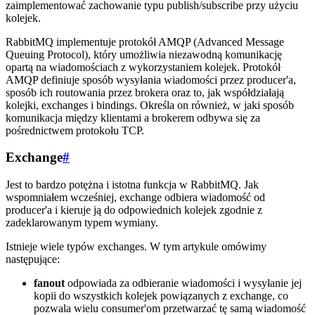
zaimplementować zachowanie typu publish/subscribe przy użyciu
kolejek.
RabbitMQ implementuje protokół AMQP (Advanced Message
Queuing Protocol), który umożliwia niezawodną komunikację
opartą na wiadomościach z wykorzystaniem kolejek. Protokół
AMQP definiuje sposób wysyłania wiadomości przez producer'a,
sposób ich routowania przez brokera oraz to, jak współdziałają
kolejki, exchanges i bindings. Określa on również, w jaki sposób
komunikacja między klientami a brokerem odbywa się za
pośrednictwem protokołu TCP.
Exchange
#
Jest to bardzo potężna i istotna funkcja w RabbitMQ. Jak
wspomniałem wcześniej, exchange odbiera wiadomość od
producer'a i kieruje ją do odpowiednich kolejek zgodnie z
zadeklarowanym typem wymiany.
Istnieje wiele typów exchanges. W tym artykule omówimy
następujące:
fanout
odpowiada za odbieranie wiadomości i wysyłanie jej
kopii do wszystkich kolejek powiązanych z exchange, co
pozwala wielu consumer'om przetwarzać tę samą wiadomość