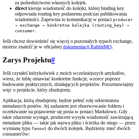
za pośrednictwem własnych kolejek.
direct
kieruje wiadomość do kolejki, której binding key
odpowiada routing key podanemu podczas publikowania
wiadomości. Zapewnia to komunikację w postaci
producer
→ exchange → konkretna kolejka (routing_key) →
.
consumer
Jeśli chcesz dowiedzieć się więcej o pozostałych typach exchange,
możesz znaleźć je w oficjalnej
dokumentacji RabbitMQ
.
Zarys Projektu
#
Jeśli czytałeś którykolwiek z moich wcześniejszych artykułów,
wiesz, że lubię omawiać konkretne funkcje, wzorce poprzez
budowanie praktycznych, działających projektów. Porozmawiajmy
więc o projekcie, który zbudujemy.
Aplikacja, którą zbudujemy, będzie pełnić rolę orkiestratora
metadanych postów. Jej zadaniem jest obserwowanie folderu i
oczekiwanie na pojawienie się posta w postaci Markdown. Gdy
takie zdarzenie wystąpi, producent wysyła wiadomość zawierającą
metadane pliku — takie jak nazwa pliku i ścieżka do niego — przez
wymianę typu
do dwóch kolejek. Będziemy mieć dwóch
fanout
consumer'ów: