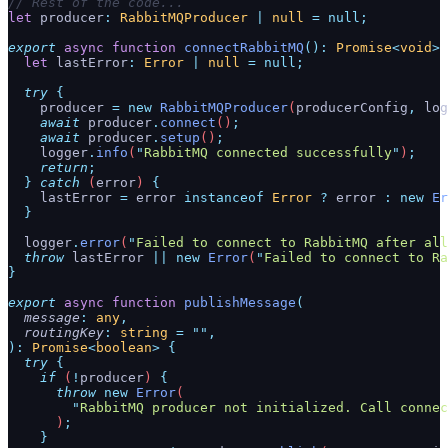
// Rest of the code...
let
 producer
:
 RabbitMQProducer
 |
 null
 =
 null;
export
 async
 function
 connectRabbitMQ
():
 Promise
<
void
>
 
  let
 lastError
:
 Error
 |
 null
 =
 null;
  try
 {
    producer
 =
 new
 RabbitMQProducer
(
producerConfig
,
 log
    await
 producer
.
connect
()
;
    await
 producer
.
setup
()
;
    logger
.
info
(
"
RabbitMQ connected successfully
"
)
;
    return
;
  }
 catch
 (
error
) 
{
    lastError
 =
 error
 instanceof
 Error
 ?
 error
 :
 new
 Er
  }
  logger
.
error
(
"
Failed to connect to RabbitMQ after all
  throw
 lastError
 ||
 new
 Error
(
"
Failed to connect to Ra
}
export
 async
 function
 publishMessage
(
  message
:
 any
,
  routingKey
:
 string
 =
 ""
,
):
 Promise
<
boolean
>
 {
  try
 {
    if
 (
!
producer
) 
{
      throw
 new
 Error
(
        "
RabbitMQ producer not initialized. Call connec
      )
;
    }