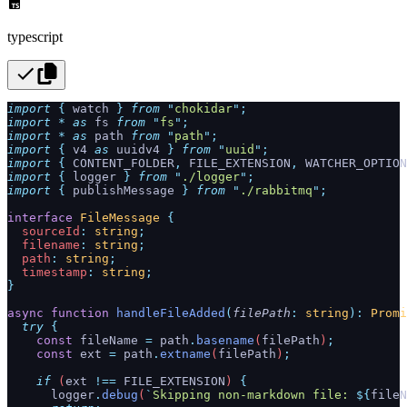
typescript
import
 {
 watch
 }
 from
 "
chokidar
"
;
import
 *
 as
 fs 
from
 "
fs
"
;
import
 *
 as
 path 
from
 "
path
"
;
import
 {
 v4
 as
 uuidv4
 }
 from
 "
uuid
"
;
import
 {
 CONTENT_FOLDER
,
 FILE_EXTENSION
,
 WATCHER_OPTION
import
 {
 logger
 }
 from
 "
./logger
"
;
import
 {
 publishMessage
 }
 from
 "
./rabbitmq
"
;
interface
 FileMessage
 {
  sourceId
:
 string
;
  filename
:
 string
;
  path
:
 string
;
  timestamp
:
 string
;
}
async
 function
 handleFileAdded
(
filePath
:
 string
):
 Promi
  try
 {
    const
 fileName
 =
 path
.
basename
(
filePath
)
;
    const
 ext
 =
 path
.
extname
(
filePath
)
;
    if
 (
ext
 !==
 FILE_EXTENSION
) 
{
      logger
.
debug
(
`
Skipping non-markdown file: 
${
fileN