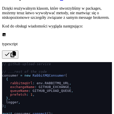
Dzięki reużywalnym klasom, które stworzyliśmy w packages,
możemy teraz łatwo wywoływać metody, nie martwiąc się o
niskopoziomowe szczegóły związane z samym message brokerem.
Kod do obsługi wiadomości wygląda następująco:
typescript
// github-upload-service
// ...rest of the code
consumer 
=
 new
 RabbitMQConsumer
(
  {
    rabbitmqUrl
:
 env
.
RABBITMQ_URL
,
    exchangeName
:
 GITHUB_EXCHANGE
,
    queueName
:
 GITHUB_UPLOAD_QUEUE
,
    prefetch
:
 1
,
  },
  logger
,
)
;
await
 consumer
.
connect
()
;