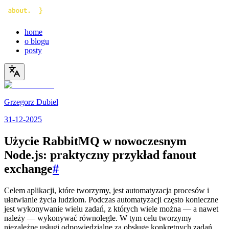
home
o blogu
posty
Grzegorz Dubiel
31-12-2025
Użycie RabbitMQ w nowoczesnym
Node.js: praktyczny przykład fanout
exchange
#
Celem aplikacji, które tworzymy, jest automatyzacja procesów i
ułatwianie życia ludziom. Podczas automatyzacji często konieczne
jest wykonywanie wielu zadań, z których wiele można — a nawet
należy — wykonywać równolegle. W tym celu tworzymy
niezależne usługi odpowiedzialne za obsługę konkretnych zadań.