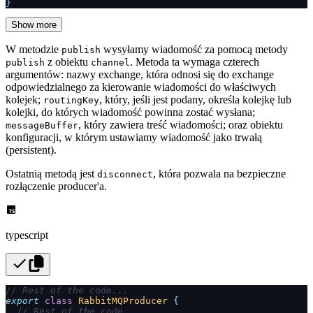
}
Show more
W metodzie
wysyłamy wiadomość za pomocą metody
publish
z obiektu
. Metoda ta wymaga czterech
publish
channel
argumentów: nazwy exchange, która odnosi się do exchange
odpowiedzialnego za kierowanie wiadomości do właściwych
kolejek;
, który, jeśli jest podany, określa kolejkę lub
routingKey
kolejki, do których wiadomość powinna zostać wysłana;
, który zawiera treść wiadomości; oraz obiektu
messageBuffer
konfiguracji, w którym ustawiamy wiadomość jako trwałą
(persistent).
Ostatnią metodą jest
, która pozwala na bezpieczne
disconnect
rozłączenie producer'a.
typescript
// Rest of the code...
export
 class
 RabbitMQProducer
 {
  // Rest of the code...