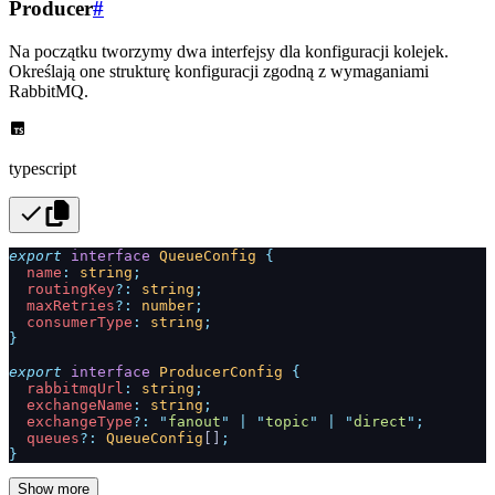
Producer
#
Na początku tworzymy dwa interfejsy dla konfiguracji kolejek.
Określają one strukturę konfiguracji zgodną z wymaganiami
RabbitMQ.
typescript
export
 interface
 QueueConfig
 {
  name
:
 string
;
  routingKey
?:
 string
;
  maxRetries
?:
 number
;
  consumerType
:
 string
;
}
export
 interface
 ProducerConfig
 {
  rabbitmqUrl
:
 string
;
  exchangeName
:
 string
;
  exchangeType
?:
 "
fanout
"
 |
 "
topic
"
 |
 "
direct
"
;
  queues
?:
 QueueConfig
[]
;
}
Show more