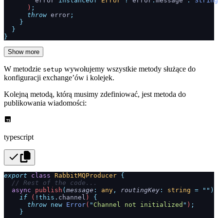
        error
 instanceof
 Error
 ?
 error
.
message
 :
 String
      )
;
      throw
 error
;
    }
  }
}
Show more
W metodzie
wywołujemy wszystkie metody służące do
setup
konfiguracji exchange’ów i kolejek.
Kolejną metodą, którą musimy zdefiniować, jest metoda do
publikowania wiadomości:
typescript
export
 class
 RabbitMQProducer
 {
  // Rest of the code...
  async
 publish
(
message
:
 any
,
 routingKey
:
 string
 =
 ""
)
 
    if
 (
!this.
channel
) 
{
      throw
 new
 Error
(
"
Channel not initialized
"
)
;
    }