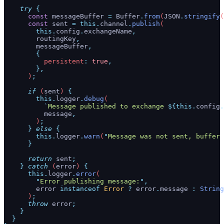
    try
 {
      const
 messageBuffer
 =
 Buffer
.
from
(
JSON
.
stringify
(
      const
 sent
 =
 this.
channel
.
publish
(
        this.
config
.
exchangeName
,
        routingKey
,
        messageBuffer
,
        {
          persistent
:
 true
,
        },
      )
;
      if
 (
sent
) 
{
        this.
logger
.
debug
(
          `
Message published to exchange 
${
this.
config
.
          message
,
        )
;
      }
 else
 {
        this.
logger
.
warn
(
"
Message was not sent, buffer 
      }
      return
 sent
;
    }
 catch
 (
error
) 
{
      this.
logger
.
error
(
        "
Error publishing message:
"
,
        error
 instanceof
 Error
 ?
 error
.
message
 :
 String
      )
;
      throw
 error
;
    }
  }