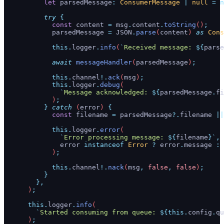
          let
 parsedMessage
:
 ConsumerMessage
 |
 null
 =
 n
          try
 {
            const
 content
 =
 msg
.
content
.
toString
()
;
            parsedMessage
 =
 JSON
.
parse
(
content
) 
as
 Cons
            this.
logger
.
info
(
`
Received message: 
${
parse
            await
 messageHandler
(
parsedMessage
)
;
            this.
channel
!.
ack
(
msg
)
;
            this.
logger
.
debug
(
              `
Message acknowledged: 
${
parsedMessage
.
fi
            )
;
          }
 catch
 (
error
) 
{
            const
 filename
 =
 parsedMessage
?.
filename
 ||
            this.
logger
.
error
(
              `
Error processing message: 
${
filename
}`
,
              error
 instanceof
 Error
 ?
 error
.
message
 :
 
            )
;
            this.
channel
!.
nack
(
msg
,
 false
,
 false
)
;
          }
        },
      )
;
      this.
logger
.
info
(
        `
Started consuming from queue: 
${
this.
config
.
qu
      )
;