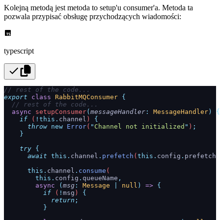
Kolejną metodą jest metoda to setup'u consumer'a. Metoda ta
pozwala przypisać obsługę przychodzących wiadomości:
typescript
// rest of the code...
export
 class
 RabbitMQConsumer
 {
  // rest of the code...
  async
 setupConsumer
(
messageHandler
:
 MessageHandler
)
 {
    if
 (
!this.
channel
) 
{
      throw
 new
 Error
(
"
Channel not initialized
"
)
;
    }
    try
 {
      await
 this.
channel
.
prefetch
(
this.
config
.
prefetch
 
      this.
channel
.
consume
(
        this.
config
.
queueName
,
        async
 (
msg
:
 Message
 |
 null
)
 =>
 {
          if
 (
!
msg
) 
{
            return
;
          }