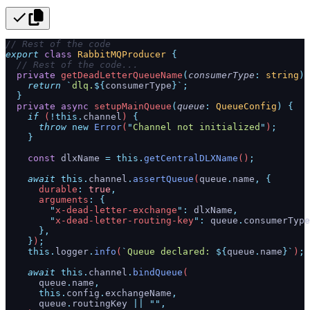
// Rest of the code
export
 class
 RabbitMQProducer
 {
  // Rest of the code...
  private
 getDeadLetterQueueName
(
consumerType
:
 string
)
 
    return
 `
dlq.
${
consumerType
}`
;
  }
  private
 async
 setupMainQueue
(
queue
:
 QueueConfig
)
 {
    if
 (
!this.
channel
) 
{
      throw
 new
 Error
(
"
Channel not initialized
"
)
;
    }
    const
 dlxName
 =
 this.
getCentralDLXName
()
;
    await
 this.
channel
.
assertQueue
(
queue
.
name
,
 {
      durable
:
 true
,
      arguments
:
 {
        "
x-dead-letter-exchange
"
:
 dlxName
,
        "
x-dead-letter-routing-key
"
:
 queue
.
consumerType
      },
    }
)
;
    this.
logger
.
info
(
`
Queue declared: 
${
queue
.
name
}`
)
;
    await
 this.
channel
.
bindQueue
(
      queue
.
name
,
      this.
config
.
exchangeName
,
      queue
.
routingKey
 ||
 ""
,