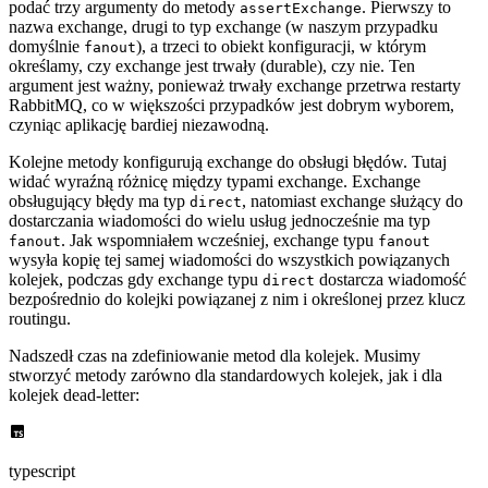
podać trzy argumenty do metody
. Pierwszy to
assertExchange
nazwa exchange, drugi to typ exchange (w naszym przypadku
domyślnie
), a trzeci to obiekt konfiguracji, w którym
fanout
określamy, czy exchange jest trwały (durable), czy nie. Ten
argument jest ważny, ponieważ trwały exchange przetrwa restarty
RabbitMQ, co w większości przypadków jest dobrym wyborem,
czyniąc aplikację bardiej niezawodną.
Kolejne metody konfigurują exchange do obsługi błędów. Tutaj
widać wyraźną różnicę między typami exchange. Exchange
obsługujący błędy ma typ
, natomiast exchange służący do
direct
dostarczania wiadomości do wielu usług jednocześnie ma typ
. Jak wspomniałem wcześniej, exchange typu
fanout
fanout
wysyła kopię tej samej wiadomości do wszystkich powiązanych
kolejek, podczas gdy exchange typu
dostarcza wiadomość
direct
bezpośrednio do kolejki powiązanej z nim i określonej przez klucz
routingu.
Nadszedł czas na zdefiniowanie metod dla kolejek. Musimy
stworzyć metody zarówno dla standardowych kolejek, jak i dla
kolejek dead-letter:
typescript