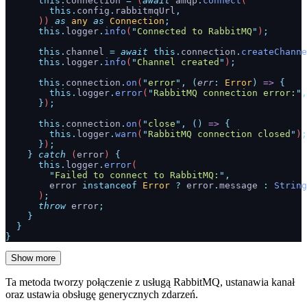
      this.
connection
 =
 (
await
 amqp
.
connect
(
        this.
config
.
rabbitmqUrl
,
      )) 
as
 any
 as
 Connection
;
      this.
logger
.
info
(
"
Connected to RabbitMQ
"
)
;
      this.
channel
 =
 await
 this.
connection
.
createChanne
      this.
logger
.
info
(
"
Channel created
"
)
;
      this.
connection
.
on
(
"
error
"
,
 (
err
:
 Error
)
 =>
 {
        this.
logger
.
error
(
"
RabbitMQ connection error:
"
,
      }
)
;
      this.
connection
.
on
(
"
close
"
,
 ()
 =>
 {
        this.
logger
.
warn
(
"
RabbitMQ connection closed
"
)
;
      }
)
;
    }
 catch
 (
error
) 
{
      this.
logger
.
error
(
        "
Failed to connect to RabbitMQ:
"
,
        error
 instanceof
 Error
 ?
 error
.
message
 :
 String
      )
;
      throw
 error
;
    }
  }
}
Show more
Ta metoda tworzy połączenie z usługą RabbitMQ, ustanawia kanał
oraz ustawia obsługę generycznych zdarzeń.