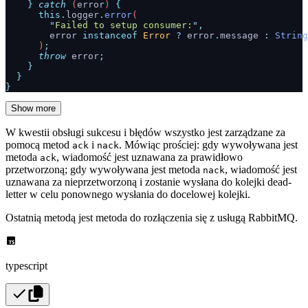
    }
 catch
 (
error
) 
{
      this.
logger
.
error
(
        "
Failed to setup consumer:
"
,
        error
 instanceof
 Error
 ?
 error
.
message
 :
 String
      )
;
      throw
 error
;
    }
  }
}
Show more
W kwestii obsługi sukcesu i błędów wszystko jest zarządzane za
pomocą metod
i
. Mówiąc prościej: gdy wywoływana jest
ack
nack
metoda
, wiadomość jest uznawana za prawidłowo
ack
przetworzoną; gdy wywoływana jest metoda
, wiadomość jest
nack
uznawana za nieprzetworzoną i zostanie wysłana do kolejki dead-
letter w celu ponownego wysłania do docelowej kolejki.
Ostatnią metodą jest metoda do rozłączenia się z usługą RabbitMQ.
typescript