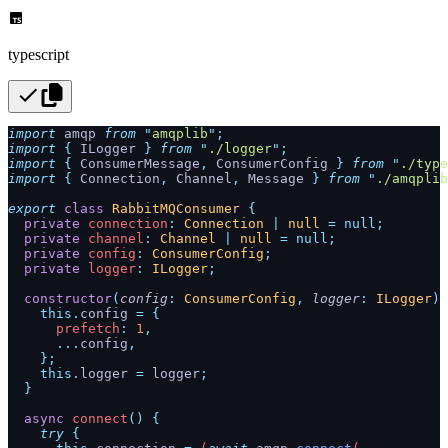
typescript
import
 amqp 
from
 "
amqplib
"
;
import
 {
 ILogger
 }
 from
 "
./logger
"
;
import
 {
 ConsumerMessage
,
 ConsumerConfig
 }
 from
 "
./type
import
 {
 Connection
,
 Channel
,
 Message
 }
 from
 "
./amqplib
export
 class
 RabbitMQConsumer
 {
  private
 connection
:
 Connection
 |
 null
 =
 null;
  private
 channel
:
 Channel
 |
 null
 =
 null;
  private
 config
:
 ConsumerConfig
;
  private
 logger
:
 ILogger
;
  constructor
(
config
:
 ConsumerConfig
,
 logger
:
 ILogger
)
 
    this.
config
 =
 {
      prefetch
:
 1
,
      ...
config
,
    };
    this.
logger
 =
 logger
;
  }
  async
 connect
()
 {
    try
 {