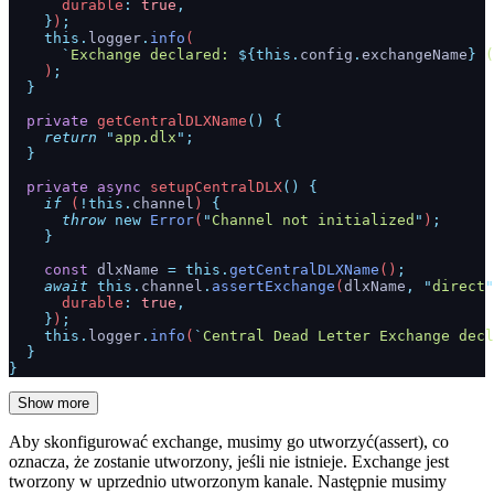
      durable
:
 true
,
    }
)
;
    this.
logger
.
info
(
      `
Exchange declared: 
${
this.
config
.
exchangeName
}
 (
    )
;
  }
  private
 getCentralDLXName
()
 {
    return
 "
app.dlx
"
;
  }
  private
 async
 setupCentralDLX
()
 {
    if
 (
!this.
channel
) 
{
      throw
 new
 Error
(
"
Channel not initialized
"
)
;
    }
    const
 dlxName
 =
 this.
getCentralDLXName
()
;
    await
 this.
channel
.
assertExchange
(
dlxName
,
 "
direct
"
      durable
:
 true
,
    }
)
;
    this.
logger
.
info
(
`
Central Dead Letter Exchange decl
  }
}
Show more
Aby skonfigurować exchange, musimy go utworzyć(assert), co
oznacza, że zostanie utworzony, jeśli nie istnieje. Exchange jest
tworzony w uprzednio utworzonym kanale. Następnie musimy