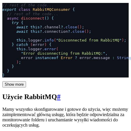
// rest of the code...
export
 class
 RabbitMQConsumer
 {
  // rest of the code...
  async
 disconnect
()
 {
    try
 {
      await
 this?.
channel
?.
close
()
;
      await
 this?.
connection
?.
close
()
;
      this.
logger
.
info
(
"
Disconnected from RabbitMQ
"
)
;
    }
 catch
 (
error
) 
{
      this.
logger
.
error
(
        "
Error disconnecting from RabbitMQ:
"
,
        error
 instanceof
 Error
 ?
 error
.
message
 :
 String
      )
;
    }
  }
}
Show more
Użycie RabbitMQ
#
Mamy wszystko skonfigurowane i gotowe do użycia, więc możemy
zaimplementować główną usługę, która będzie odpowiedzialna za
monitorowanie folderu i uruchamianie wysyłki wiadomości do
oczekujących usług.