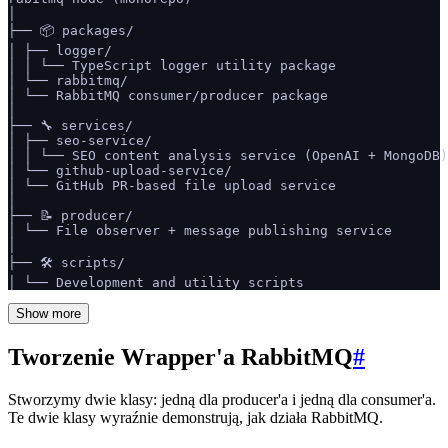
│
├── 📦 packages/
│ ├── logger/
│ │ └── TypeScript logger utility package
│ └── rabbitmq/
│ └── RabbitMQ consumer/producer package
│
├── 🔧 services/
│ ├── seo-service/
│ │ └── SEO content analysis service (OpenAI + MongoDB)
│ └── github-upload-service/
│ └── GitHub PR-based file upload service
│
├── 📝 producer/
│ └── File observer + message publishing service
│
├── 🛠️ scripts/
│ └── Development and utility scripts
Show more
Tworzenie Wrapper'a RabbitMQ
#
Stworzymy dwie klasy: jedną dla producer'a i jedną dla consumer'a.
Te dwie klasy wyraźnie demonstrują, jak działa RabbitMQ.