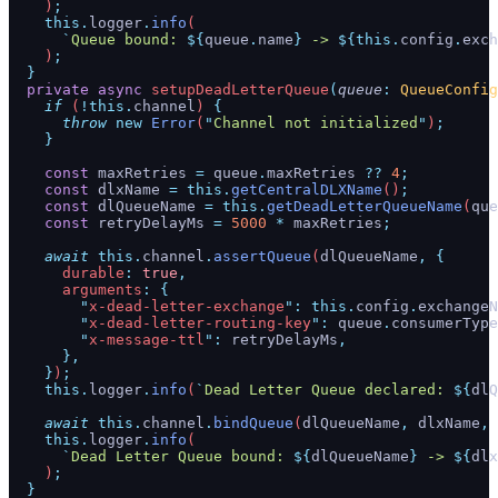
    )
;
    this.
logger
.
info
(
      `
Queue bound: 
${
queue
.
name
}
 -> 
${
this.
config
.
exch
    )
;
  }
  private
 async
 setupDeadLetterQueue
(
queue
:
 QueueConfig
    if
 (
!this.
channel
) 
{
      throw
 new
 Error
(
"
Channel not initialized
"
)
;
    }
    const
 maxRetries
 =
 queue
.
maxRetries
 ??
 4
;
    const
 dlxName
 =
 this.
getCentralDLXName
()
;
    const
 dlQueueName
 =
 this.
getDeadLetterQueueName
(
que
    const
 retryDelayMs
 =
 5000
 *
 maxRetries
;
    await
 this.
channel
.
assertQueue
(
dlQueueName
,
 {
      durable
:
 true
,
      arguments
:
 {
        "
x-dead-letter-exchange
"
:
 this.
config
.
exchangeN
        "
x-dead-letter-routing-key
"
:
 queue
.
consumerType
        "
x-message-ttl
"
:
 retryDelayMs
,
      },
    }
)
;
    this.
logger
.
info
(
`
Dead Letter Queue declared: 
${
dlQ
    await
 this.
channel
.
bindQueue
(
dlQueueName
,
 dlxName
,
 
    this.
logger
.
info
(
      `
Dead Letter Queue bound: 
${
dlQueueName
}
 -> 
${
dlx
    )
;
  }