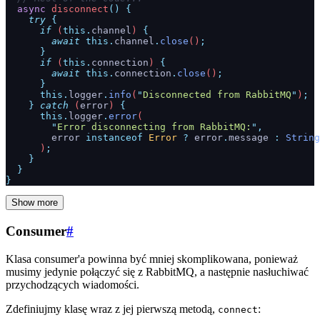
  async
 disconnect
()
 {
    try
 {
      if
 (
this.
channel
) 
{
        await
 this.
channel
.
close
()
;
      }
      if
 (
this.
connection
) 
{
        await
 this.
connection
.
close
()
;
      }
      this.
logger
.
info
(
"
Disconnected from RabbitMQ
"
)
;
    }
 catch
 (
error
) 
{
      this.
logger
.
error
(
        "
Error disconnecting from RabbitMQ:
"
,
        error
 instanceof
 Error
 ?
 error
.
message
 :
 String
      )
;
    }
  }
}
Show more
Consumer
#
Klasa consumer'a powinna być mniej skomplikowana, ponieważ
musimy jedynie połączyć się z RabbitMQ, a następnie nasłuchiwać
przychodzących wiadomości.
Zdefiniujmy klasę wraz z jej pierwszą metodą,
:
connect