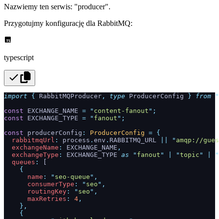
Nazwiemy ten serwis: "producer".
Przygotujmy konfigurację dla RabbitMQ:
typescript
import
 {
 RabbitMQProducer
,
 type
 ProducerConfig
 }
 from
 "
const
 EXCHANGE_NAME 
=
 "
content-fanout
"
;
const
 EXCHANGE_TYPE 
=
 "
fanout
"
;
const
 producerConfig
:
 ProducerConfig
 =
 {
  rabbitmqUrl
:
 process
.
env
.
RABBITMQ_URL 
||
 "
amqp://gues
  exchangeName
:
 EXCHANGE_NAME
,
  exchangeType
:
 EXCHANGE_TYPE 
as
 "
fanout
"
 |
 "
topic
"
 |
 "
  queues
:
 [
    {
      name
:
 "
seo-queue
"
,
      consumerType
:
 "
seo
"
,
      routingKey
:
 "
seo
"
,
      maxRetries
:
 4
,
    },
    {