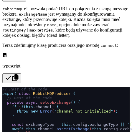
pozwala podać URL do połączenia z usługą message
rabbitmqUrl
brokera.
jest wymagany do skonfigurowania
exchangeName
exchange, który przechowuje kolejki. Każda kolejka musi mieć
przynajmniej określony
, opcjonalnie może zawierać
name
i
, które będą używane do konfiguracji
routingKey
maxRetries
kolejek obsługi błędów (dead-letter).
Teraz zdefiniujmy klasę producera oraz jego metodę
:
connect
typescript
// Rest of the code
export
 class
 RabbitMQProducer
 {
  // Rest of the code...
  private
 async
 setupExchange
()
 {
    if
 (
!this.
channel
) 
{
      throw
 new
 Error
(
"
Channel not initialized
"
)
;
    }
    const
 exchangeType
 =
 this.
config
.
exchangeType
 ||
 "
f
    await
 this.
channel
.
assertExchange
(
this.
config
.
excha