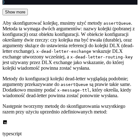
}
Show more
Aby skonfigurować kolejkę, musimy użyć metody
.
assertQueue
Metoda ta wymaga dwóch argumentów: nazwy kolejki (pobranej z
konfiguracji) oraz obiektu konfiguracji. W obiekcie konfiguracji
określamy dwie rzeczy: czy kolejka ma być trwała (durable), oraz
argumenty służące do ustawienia referencji do kolejki DLX (dead-
letter exchange).
wskazuje DLX
x-dead-letter-exchange
exchange utworzony wcześniej, a
x-dead-letter-routing-key
jest używany przez DLX exchange jako wskazanie, do której
kolejki wiadomość powinna zostać wysłana.
Metody do konfiguracji kolejki dead-letter wyglądają podobnie;
argumenty przekazywane do
są prawie takie same.
assertQueue
Dodatkowo musimy podać
, który określa, kiedy
x-message-ttl
wiadomość dead-letter powinna zostać ponownie wysłana.
Następnie tworzymy metodę do skonfigurowania wszystkiego
razem przy użyciu uprzednio zdefiniowanych metod:
typescript