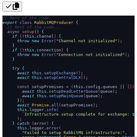
// Rest of the code
export
 class
 RabbitMQProducer
 {
  // Rest of the code...
  async
 setup
()
 {
    if
 (
!this.
channel
) 
{
      throw
 new
 Error
(
"
Channel not initialized
"
)
;
    }
    if
 (
!this.
connection
) 
{
      throw
 new
 Error
(
"
Connection not initialized
"
)
;
    }
    try
 {
      await
 this.
setupExchange
()
;
      await
 this.
setupCentralDLX
()
;
      const
 setupPromises
 =
 (
this.
config
.
queues
 ||
 [])
.
        await
 this.
setupDeadLetterQueue
(
queue
)
;
        await
 this.
setupMainQueue
(
queue
)
;
      }
)
;
      await
 Promise
.
all
(
setupPromises
)
;
      this.
logger
.
info
(
        `
Infrastructure setup complete for exchange: 
${
      )
;
    }
 catch
 (
error
) 
{
      this.
logger
.
error
(
        "
Failed to setup RabbitMQ infrastructure:
"
,