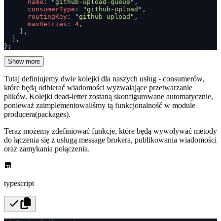
      name
:
 "
github-upload-queue
"
,
      consumerType
:
 "
github-upload
"
,
      routingKey
:
 "
github-upload
"
,
      maxRetries
:
 4
,
    },
  ]
,
};
Show more
Tutaj definiujemy dwie kolejki dla naszych usług - consumerów,
które będą odbierać wiadomości wyzwalające przetwarzanie
plików. Kolejki dead-letter zostaną skonfigurowane automatycznie,
ponieważ zaimplementowaliśmy tą funkcjonalność w module
producera(packages).
Teraz możemy zdefiniować funkcje, które będą wywoływać metody
do łączenia się z usługą message brokera, publikowania wiadomości
oraz zamykania połączenia.
typescript